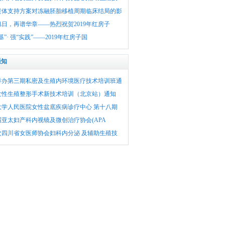
黄体支持方案对冻融胚胎移植周期临床结局的影
日，再谱华章——热烈祝贺2019年红房子
基”· 强“实践”——2019年红房子国
通知
举办第三期私密及生殖内环境医疗技术培训班通
女性生殖整形手术新技术培训（北京站）通知
大学人民医院女性盆底疾病诊疗中心 第十八期
届亚太妇产科内视镜及微创治疗协会(APA
次四川省女医师协会妇科内分泌 及辅助生殖技