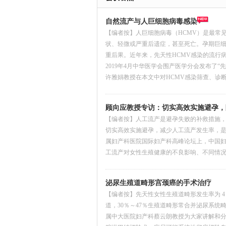
自然流产与人巨细胞病毒感染
【编者按】人巨细胞病毒（HCMV）是最常
状、轻微或严重后遗症，甚至死亡。孕期巨细
重后果。近年来，先天性HCMV感染的流行
2019年4月中华医学会围产医学分会发布了
许雅娟教授在本文中对HCMV感染筛查、诊
顾向应教授专访：切实高效实施避孕，
【编者按】人工流产是避孕失败的补救措施
切实高效实施避孕，减少人工流产发生率，
属妇产科医院国际妇产科高峰论坛上，中国
工流产对女性生殖健康的不良影响、不同情
泌尿生殖道畸形宫颈癌的手术治疗
【编者按】先天性女性生殖道畸形发生率为 
道，30％～47％生殖道畸形常合并泌尿系
属中大医院妇产科蔡云朗教授为大家讲解和