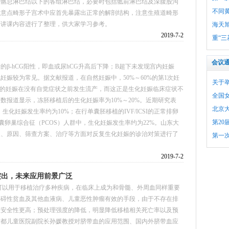
自髂总淋巴结以下的各组淋巴结，必要时包括骶前淋巴结及深腹股沟
不同
注意点畸形子宫术中应首先暴露出正常的解剖结构，注意生殖道畸形
据讲课内容进行了整理，供大家学习参考。
海天旭
2019-7-2
重“三
会议
β-hCG阳性，即血或尿hCG升高后下降；B超下未发现宫内妊娠
娠较为常见。据文献报道，在自然妊娠中，50%～60%的第1次妊
关于
%的妊娠在没有自觉症状之前发生流产，而这正是生化妊娠临床症状不
全国
数报道显示，冻胚移植后的生化妊娠率为10%～20%。近期研究表
北京
中，生化妊娠发生率约为10%；在行单囊胚移植的IVF/ICSI的正常排卵
第20
多囊卵巢综合征（PCOS）人群中，生化妊娠发生率约为22%。山东大
义、原因、筛查方案、治疗等方面对反复生化妊娠的诊治对策进行了
第一
2019-7-2
突出，未来应用前景广泛
可以用于移植治疗多种疾病，在临床上成为和骨髓、外周血同样重要
障碍性贫血及其他血液病、儿童恶性肿瘤有效的手段，由于不存在排
植安全性更高；预处理强度的降低，明显降低移植相关死亡率以及预
京都儿童医院副院长孙媛教授对脐带血的应用范围、国内外脐带血应