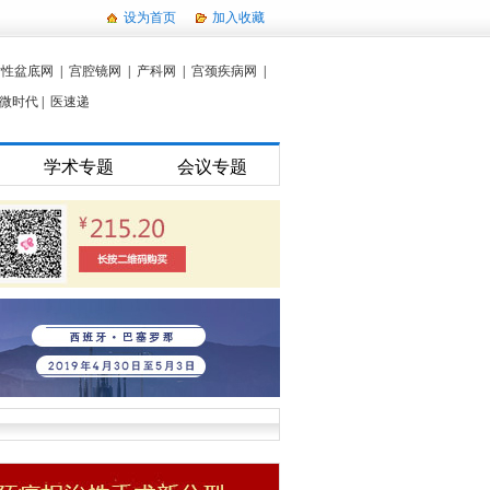
设为首页
加入收藏
女性盆底网
|
宫腔镜网
|
产科网
|
宫颈疾病网
|
微时代
|
医速递
学术专题
会议专题