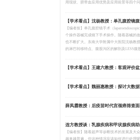
用现状、脐带血应用优势及应用前景等四个
【学术看点】沈杨教授：单孔腹腔镜腹
【编者按】单孔腹腔镜手术（laparoendoscopic 
个操作器械完成镜下手术操作。随着器械的改进
也不断扩大。东南大学附属中大医院沈杨教授
的淋巴转移特点、腹股沟区的解剖及LESS
【学术看点】王建六教授：客观评价盆
【学术看点】魏丽惠教授：探讨大数据
薛凤霞教授：后疫苗时代宫颈癌筛查面
连方教授谈：乳腺疾病和甲状腺疾病助
【编者按】随着超声等诊断技术的发展及大
越来越普遍，但这种情况应该如何进行处理