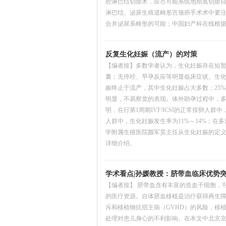
腔淋巴结切除术，应尽可能系统地彻底切除
淋巴结。泌尿生殖道畸形宫颈癌手术术中要
合并泌尿系畸形的可能；中国妇产科在线根
反复生化妊娠（流产）的对策
【编者按】多数学者认为，生化妊娠存在短暂的
囊；无停经、早孕反应等明显临床症状。生化妊
娠终止于流产，其中生化妊娠占大多数；25
明显，不易察觉的表现。体外助孕过程中，多
明，在行第1周期IVF/ICSI的正常排卵人群
人群中，生化妊娠发生率为11%～14%；在
学附属生殖医院颜军昊主任从生化妊娠的定
详细介绍。
学术看点|孙媛教授：脐带血临床优势
【编者按】 脐带血含有丰富的造血干细胞，
的医疗资源。自体脐血移植是治疗获得再生
斥和移植物抗宿主病（GVHD）的风险，移
处理对患儿身心的不利影响。在本文中北京