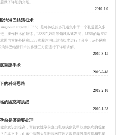
问题做了详细的介绍。
2019-4-9
股沟淋巴结清扫术
single-site surgery, LESS）是将传统的多孔道集中于一个孔道置入多
、操作技术的熟练，LESS在妇科等领域迅速发展，LESS的适应症
就国内首例外阴癌LESS腹股沟淋巴结清扫术进行了分享，从外阴癌
腹股沟淋巴结清扫术的步骤三方面进行了详细讲解。
2019-3-15
底重建手术
2019-2-18
下的科研思路
2019-2-18
临的困惑与挑战
2019-1-28
孕前是否需要处理
众健康意识的提高，育龄女性孕前查出乳腺疾病及甲状腺疾病的现象
呢？在本文中，山东中医药大学附属医院连方教授就乳腺疾病和甲状