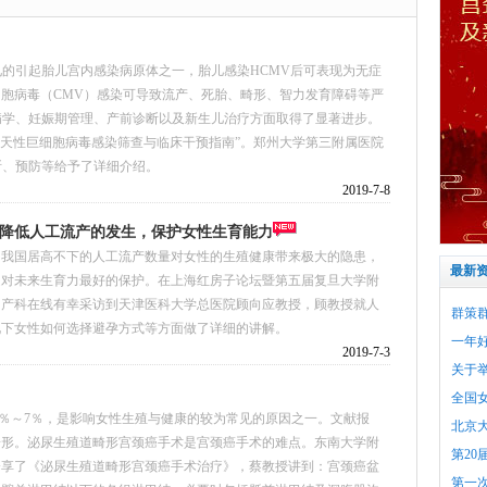
见的引起胎儿宫内感染病原体之一，胎儿感染HCMV后可表现为无症
胞病毒（CMV）感染可导致流产、死胎、畸形、智力发育障碍等严
病学、妊娠期管理、产前诊断以及新生儿治疗方面取得了显著进步。
“先天性巨细胞病毒感染筛查与临床干预指南”。郑州大学第三附属医院
断、预防等给予了详细介绍。
2019-7-8
降低人工流产的发生，保护女性生育能力
，我国居高不下的人工流产数量对女性的生殖健康带来极大的隐患，
最新
是对未来生育力最好的保护。在上海红房子论坛暨第五届复旦大学附
妇产科在线有幸采访到天津医科大学总医院顾向应教授，顾教授就人
群策
况下女性如何选择避孕方式等方面做了详细的讲解。
一年
2019-7-3
关于
全国
4％～7％，是影响女性生殖与健康的较为常见的原因之一。文献报
北京
统畸形。泌尿生殖道畸形宫颈癌手术是宫颈癌手术的难点。东南大学附
第20
分享了《泌尿生殖道畸形宫颈癌手术治疗》，蔡教授讲到：宫颈癌盆
第一