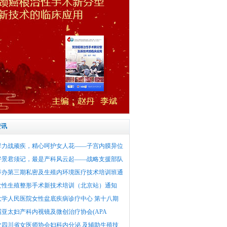
资讯
群力战顽疾，精心呵护女人花——子宫内膜异位
好景君须记，最是产科风云起——战略支援部队
举办第三期私密及生殖内环境医疗技术培训班通
女性生殖整形手术新技术培训（北京站）通知
大学人民医院女性盆底疾病诊疗中心 第十八期
届亚太妇产科内视镜及微创治疗协会(APA
次四川省女医师协会妇科内分泌 及辅助生殖技